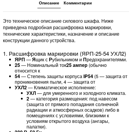
Описание
Комментарии
Это техническое описание силового шкафа. Ниже
приведена подробная расшифровка маркировки,
технические характеристики, назначение и описание
конструкции данного устройства.
1. Расшифровка маркировки (ЯРП-25-54 УХЛ2)
ЯРП
—
Я
щик с
Р
убильником и
П
редохранителями.
25
— Номинальный ток
25 ампер
(обычно
относится к
54
— Степень защиты корпуса
IP54
(5 — защита от
проникновения пыли, 4 — защита от
УХЛ2
— Климатическое исполнение:
УХЛ
— для умеренного и холодного климата.
2
— категория размещения: под навесом
(защита от прямого попадания солнечной
радиации и атмосферных осадков) либо в
помещениях с условиями, близкими к
условиям открытого воздуха (ангары,
палатки).