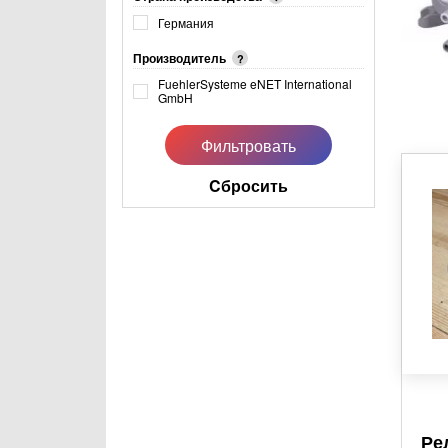
Германия
Производитель
?
FuehlerSysteme eNET International
GmbH
Cбросить
Ре