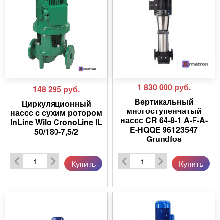
1 830 000
руб.
148 295
руб.
Вертикальный
Циркуляционный
многоступенчатый
насос с сухим ротором
насос CR 64-8-1 A-F-A-
InLine Wilo CronoLine IL
E-HQQE 96123547
50/180-7,5/2
Grundfos
Купить
Купить