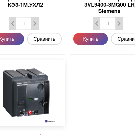
КЭЗ-1М.УХЛ2
3VL9400-3MQ00 LR
Siemens
Купить
Сравнить
Купить
Сравни