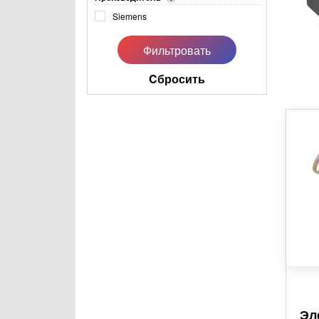
Siemens
Cбросить
Эл