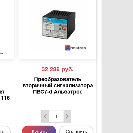
32 288
руб.
Преобразователь
вторичный сигнализатора
ия
ПВС7-d Альбатрос
1116
ть
Купить
Сравнить