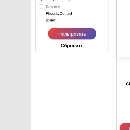
Dataforth
Phoenix Contact
Взлёт
Cбросить
с