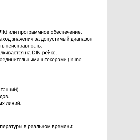
ЛК) или программное обеспечение.
выход значения за допустимый диапазон
ть неисправность.
елкивается на DIN-рейке.
соединительными штекерами (Inline
танций).
дов.
ых линий.
мпературы в реальном времени: