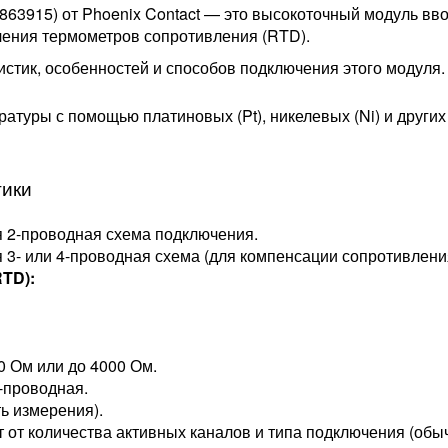
2863915) от Phoenix Contact — это высокоточный модуль вв
чения термометров сопротивления (RTD).
стик, особенностей и способов подключения этого модуля.
атуры с помощью платиновых (Pt), никелевых (Ni) и других
тики
ся 2-проводная схема подключения.
ся 3- или 4-проводная схема (для компенсации сопротивлен
TD):
0 Ом или до 4000 Ом.
4-проводная.
ь измерения).
 от количества активных каналов и типа подключения (обы