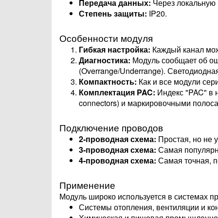
Передача данных:
Через локальную ши
Степень защиты:
IP20.
Особенности модуля
Гибкая настройка:
Каждый канал мож
Диагностика:
Модуль сообщает об оши
(Overrange/Underrange). Светодиодна
Компактность:
Как и все модули сери
Комплектация PAC:
Индекс "PAC" в н
connectors) и маркировочными полос
Подключение проводов
2-проводная схема:
Простая, но не 
3-проводная схема:
Самая популярн
4-проводная схема:
Самая точная, п
Применение
Модуль широко используется в системах п
Системы отопления, вентиляции и ко
Химическая и пищевая промышленно