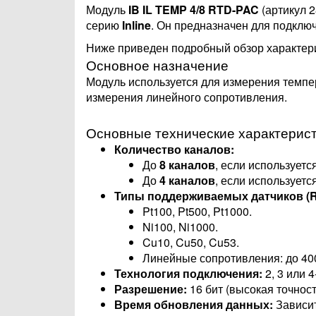
Модуль
IB IL TEMP 4/8 RTD-PAC
(артикул 
серию
Inline
. Он предназначен для подклю
Ниже приведен подробный обзор характери
Основное назначение
Модуль используется для измерения темпер
измерения линейного сопротивления.
Основные технические характерис
Количество каналов:
До
8 каналов
, если использует
До
4 каналов
, если использует
Типы поддерживаемых датчиков (R
Pt100, Pt500, Pt1000.
Ni100, Ni1000.
Cu10, Cu50, Cu53.
Линейные сопротивления: до 40
Технология подключения:
2, 3 или 
Разрешение:
16 бит (высокая точност
Время обновления данных:
Зависит