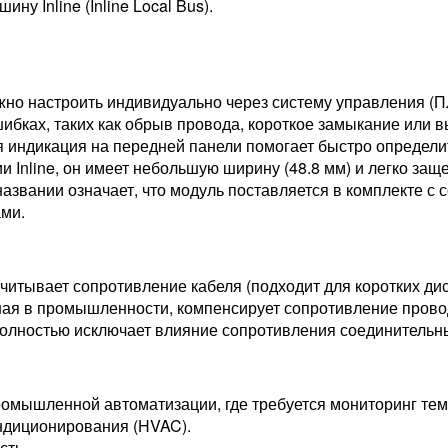
ну Inline (Inline Local Bus).
но настроить индивидуально через систему управления (П
бках, таких как обрыв провода, короткое замыкание или 
я индикация на передней панели помогает быстро определи
и Inline, он имеет небольшую ширину (48.8 мм) и легко защ
азвании означает, что модуль поставляется в комплекте с 
ами.
учитывает сопротивление кабеля (подходит для коротких дис
ая в промышленности, компенсирует сопротивление прово
олностью исключает влияние сопротивления соединительн
ромышленной автоматизации, где требуется мониторинг те
ндиционирования (HVAC).
сть.