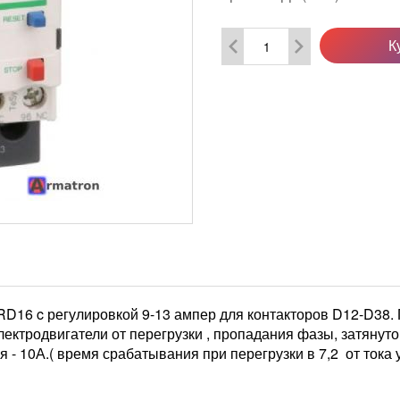
К
RD16 c регулировкой 9-13 ампер для контакторов D12-D38.
ктродвигатели от перегрузки , пропадания фазы, затянутог
 - 10А.( время срабатывания при перегрузки в 7,2 от тока у