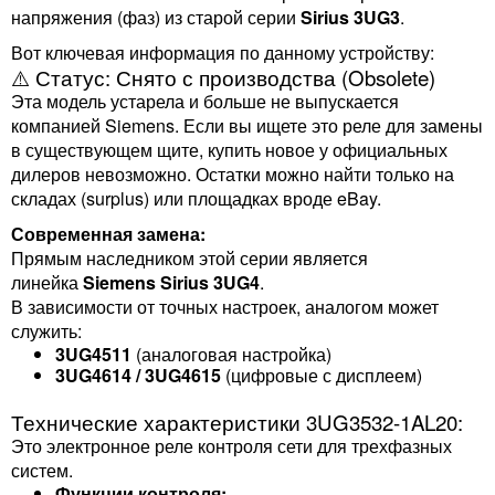
напряжения (фаз) из старой серии
Sirius 3UG3
.
Вот ключевая информация по данному устройству:
⚠️ Статус: Снято с производства (Obsolete)
Эта модель устарела и больше не выпускается
компанией Siemens. Если вы ищете это реле для замены
в существующем щите, купить новое у официальных
дилеров невозможно. Остатки можно найти только на
складах (surplus) или площадках вроде eBay.
Современная замена:
Прямым наследником этой серии является
линейка
Siemens Sirius 3UG4
.
В зависимости от точных настроек, аналогом может
служить:
3UG4511
(аналоговая настройка)
3UG4614 / 3UG4615
(цифровые с дисплеем)
Технические характеристики 3UG3532-1AL20:
Это электронное реле контроля сети для трехфазных
систем.
Функции контроля: