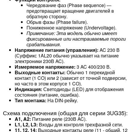
Чередование фаз (Phase sequence) —
предотвращает вращение двигателей в
обратную сторону.
Обрыв фазы (Phase failure).
Пониженное напряжение (Undervoltage).
Примечание: Эта модель обычно имеет
фиксированные или настраиваемые пороги
срабатывания.
Напряжение питания (управления):
AC 230 В
(Суффикс 1AL20 обычно указывает на питание
электроники 230В AC).
Измеряемое напряжение:
3 AC 400/230 В.
Выходные контакты:
Обычно 1 перекидной
контакт (1 CO) или 2 (зависит от точной подверсии,
но часто в этом корпусе 1 CO).
Индикация:
Светодиоды (LED) для отображения
состояния (питание, ошибка).
Тип монтажа:
На DIN-рейку.
Схема подключения (общая для серии 3UG35):
A1, A2:
Питание реле (230В AC).
L1, L2, L3:
Входы для контроля трехфазной сети.
11, 12, 14:
Выходные контакты реле (11 - общий, 12