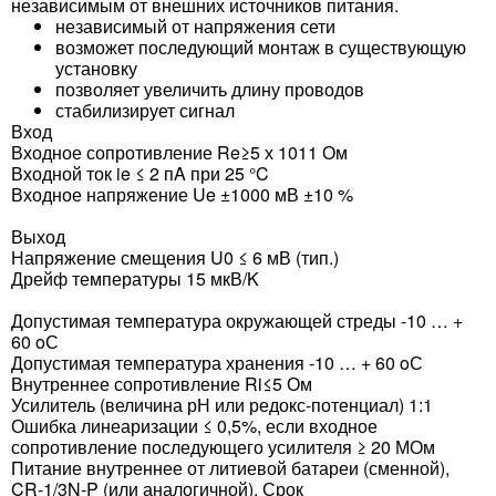
независимым от внешних источников питания.
независимый от напряжения сети
возможет последующий монтаж в существующую
установку
позволяет увеличить длину проводов
стабилизирует сигнал
Вход
Входное сопротивление Re≥5 х 1011 Ом
Входной ток ie ≤ 2 пA при 25 °C
Входное напряжение Ue ±1000 мВ ±10 %
Выход
Напряжение смещения U0 ≤ 6 мВ (тип.)
Дрейф температуры 15 мкВ/K
Допустимая температура окружающей стреды -10 … +
60 oС
Допустимая температура хранения -10 … + 60 oС
Внутреннее сопротивление Ri≤5 Ом
Усилитель (величина рН или редокс-потенциал) 1:1
Ошибка линеаризации ≤ 0,5%, если входное
сопротивление последующего усилителя ≥ 20 МОм
Питание внутреннее от литиевой батареи (сменной),
CR-1/3N-P (или аналогичной). Срок