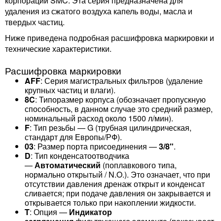
корпорации SMC. Эта серия предназначена для
удаления из сжатого воздуха капель воды, масла и
твердых частиц.
Ниже приведена подробная расшифровка маркировки и
технические характеристики.
Расшифровка маркировки
AFF
: Серия магистральных фильтров (удаление
крупных частиц и влаги).
8C
: Типоразмер корпуса (обозначает пропускную
способность, в данном случае это средний размер,
номинальный расход около 1500 л/мин).
F
: Тип резьбы — G (трубная цилиндрическая,
стандарт для Европы/РФ).
03
: Размер порта присоединения —
3/8"
.
D
: Тип конденсатоотводчика
—
Автоматический
(поплавкового типа,
нормально открытый / N.O.). Это означает, что при
отсутствии давления дренаж открыт и конденсат
сливается; при подаче давления он закрывается и
открывается только при накоплении жидкости.
T
: Опция —
Индикатор