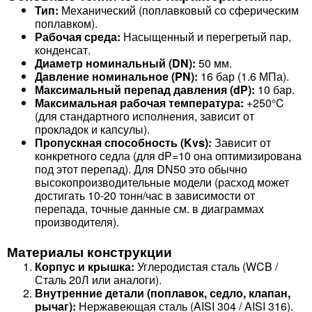
Тип:
Механический (поплавковый со сферическим
поплавком).
Рабочая среда:
Насыщенный и перегретый пар,
конденсат.
Диаметр номинальный (DN):
50 мм.
Давление номинальное (PN):
16 бар (1.6 МПа).
Максимальный перепад давления (dP):
10 бар.
Максимальная рабочая температура:
+250°C
(для стандартного исполнения, зависит от
прокладок и капсулы).
Пропускная способность (Kvs):
Зависит от
конкретного седла (для dP=10 она оптимизирована
под этот перепад). Для DN50 это обычно
высокопроизводительные модели (расход может
достигать 10-20 тонн/час в зависимости от
перепада, точные данные см. в диаграммах
производителя).
Материалы конструкции
Корпус и крышка:
Углеродистая сталь (WCB /
Сталь 20Л или аналоги).
Внутренние детали (поплавок, седло, клапан,
рычаг):
Нержавеющая сталь (AISI 304 / AISI 316).