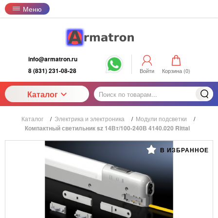
Меню
info@armatron.ru
8 (831) 231-08-28
Войти
Корзина (
0
)
Каталог
Каталог
/
Электрика и электроника
/
Модули подсветки
/
Компактный светильник sz 14Вт/100-240В 4140.020 Rittal
В ИЗБРАННОЕ