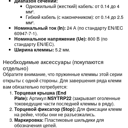
Диапазон сечений:
Одножильный (жесткий) кабель: от 0.14 до 4
мм².
Гибкий кабель (с наконечником): от 0.14 до 2.5
мм².
Номинальный ток (In):
24 А (по стандарту EN/IEC
60947-7-1).
Номинальное напряжение (Ue):
800 В (по
стандарту EN/IEC).
Ширина клеммы:
5.2 мм.
Необходимые аксессуары (покупаются
отдельно)
Обратите внимание, что пружинные клеммы этой серии
открыты с одной стороны. Для завершения ряда клемм
вам обязательно потребуется:
Торцевая крышка (End
Plate):
Артикул
NSYTRP22
(закрывает оголенные
токоведущие части последней клеммы в ряду).
Торцевой фиксатор (Stop):
Для фиксации клемм
на рейке, чтобы они не разъезжались.
Маркировка:
Пластиковые шильдики для
обозначения цепей.