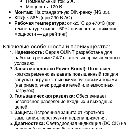
Номинальный ток:
5 А
.
Мощность: 120 Вт.
Монтаж:
На стандартную DIN-рейку (NS 35).
КПД:
> 86% (при 230 В AC).
Рабочая температура:
от -25°C до +70°C (при
температуре выше +60°C начинается снижение
мощности — де рейтинг).
Ключевые особенности и преимущества:
Надежность:
Серия QUINT разработана для
работы в режиме 24/7 в тяжелых промышленных
условиях.
Запас мощности (Power Boost):
Позволяет
кратковременно выдавать повышенный ток для
запуска нагрузок с высокими пусковыми токами
(например, электродвигателей или емкостных
нагрузок).
Гальваническая развязка:
Обеспечивает
безопасное разделение входных и выходных
цепей.
Защита:
Встроенная защита от короткого
замыкания, перегрузки и перенапряжения.
Диагностика:
Светодиодная индикация (DC OK) на
передней панели для быстрого контроля