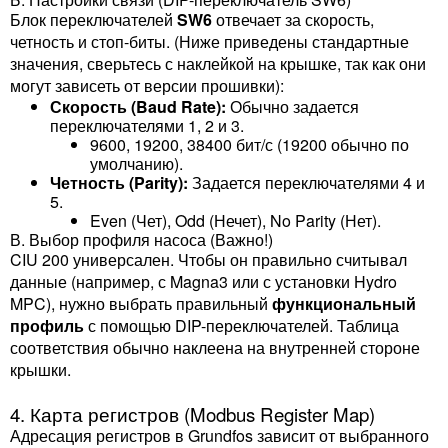
Блок переключателей
SW6
отвечает за скорость,
четность и стоп-биты. (Ниже приведены стандартные
значения, сверьтесь с наклейкой на крышке, так как они
могут зависеть от версии прошивки):
Скорость (Baud Rate):
Обычно задается
переключателями 1, 2 и 3.
9600, 19200, 38400 бит/с (19200 обычно по
умолчанию).
Четность (Parity):
Задается переключателями 4 и
5.
Even (Чет), Odd (Нечет), No Parity (Нет).
В. Выбор профиля насоса (Важно!)
CIU 200 универсален. Чтобы он правильно считывал
данные (например, с Magna3 или с установки Hydro
MPC), нужно выбрать правильный
функциональный
профиль
с помощью DIP-переключателей. Таблица
соответствия обычно наклеена на внутренней стороне
крышки.
4. Карта регистров (Modbus Register Map)
Адресация регистров в Grundfos зависит от выбранного