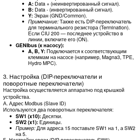
A:
Data + (неинвертированный сигнал).
B:
Data - (инвертированный сигнал).
Y:
Экран (GND/Common).
Примечание:
Также есть DIP-переключатель
для терминального резистора (Termination).
Если CIU 200 — последнее устройство в
линии, включите его (ON).
GENIbus (к насосу):
A, B, Y:
Подключается к соответствующим
клеммам на насосе (например, Magna3, TPE,
Hydro MPC).
3. Настройка (DIP-переключатели и
поворотные переключатели)
Настройка осуществляется аппаратно под крышкой
устройства.
А. Адрес Modbus (Slave ID)
Используются два поворотных переключателя:
SW1 (x10):
Десятки.
SW2 (x1):
Единицы.
Пример:
Для адреса 15 поставьте SW1 на
1
, а SW2
на
5
.
Б. Настройки связи (DIP-переключатель SW6)