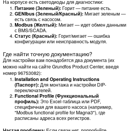
На корпусе есть светодиоды для диагностики:
Питание (Зеленый):
Горит — питание есть.
GENIbus (Зеленый/Красный):
Мигает зеленым —
есть связь с насосом.
Modbus (Желтый):
Мигает — идет обмен данными
с BMS/SCADA.
Статус (Красный):
Горит/мигает — ошибка
конфигурации или неисправность модуля.
Где найти точную документацию?
Для настройки вам понадобятся два документа (их
можно найти на сайте Grundfos Product Center, введя
номер 96753082):
Installation and Operating Instructions
(Паспорт):
Для монтажа и настройки DIP-
переключателей.
Functional Profile (Функциональный
профиль):
Это Excel-таблица или PDF,
специфичная для вашего насоса (например,
"Modbus functional profile for Magna3"), где
расписаны адреса всех регистров.
Частая проблема:
Если связи нет, попробуйте