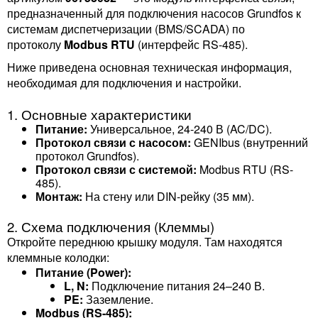
предназначенный для подключения насосов Grundfos к
системам диспетчеризации (BMS/SCADA) по
протоколу
Modbus RTU
(интерфейс RS-485).
Ниже приведена основная техническая информация,
необходимая для подключения и настройки.
1. Основные характеристики
Питание:
Универсальное, 24-240 В (AC/DC).
Протокол связи с насосом:
GENIbus (внутренний
протокол Grundfos).
Протокол связи с системой:
Modbus RTU (RS-
485).
Монтаж:
На стену или DIN-рейку (35 мм).
2. Схема подключения (Клеммы)
Откройте переднюю крышку модуля. Там находятся
клеммные колодки:
Питание (Power):
L, N:
Подключение питания 24–240 В.
PE:
Заземление.
Modbus (RS-485):