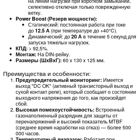
на линии нагрузки при коротком замыкании,
селективно отключая только поврежденную
ветку.
Power Boost (Резерв мощности):
Статический: постоянная работа при токе
до
12.5 А
(при температуре до +40°C).
Динамический: до
20 А
в течение 5 секунд для
запуска тяжелых нагрузок.
КПД:
> 92,5%.
Монтаж:
На DIN-рейку.
Размеры (ШхВхГ):
60 x 130 x 125 мм.
Преимущества и особенности:
Предупредительный мониторинг:
Имеется
выход "DC OK" (активный транзисторный выход и
сухой контакт реле), который сообщает о состоянии
выходного напряжения до того, как произойдет
сбой.
Высокая помехоустойчивость:
Встроенный
газонаполненный разрядник для защиты от
перенапряжений и высокий показатель MTBF
(среднее время наработки на отказ) — более 500
000 часов.
Температурный диапазон:
Работает при