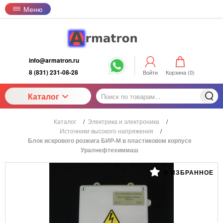
Меню
info@armatron.ru
8 (831) 231-08-28
Войти
Корзина (
0
)
Каталог
Каталог
/
Электрика и электроника
/
Источники высокого напряжения
/
Блок искрового розжига БИР-М в пластиковом корпусе
Уралнефтехиммаш
В ИЗБРАННОЕ