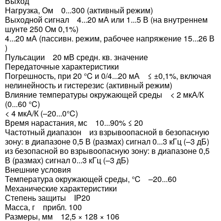
Выход
Нагрузка, Ом 0...300 (активный режим)
Выходной сигнал 4...20 мА или 1...5 В (на внутреннем
шунте 250 Ом 0,1%)
4...20 мА (пассивн. режим, рабочее напряжение 15...26 В
)
Пульсации 20 мВ средн. кв. значение
Передаточные характеристики
Погрешность, при 20 °C и 0/4...20 мА ≤ ±0,1%, включая
нелинейность и гистерезис (активный режим)
Влияние температуры окружающей среды < 2 мкА/К
(0...60 °C)
< 4 мкА/К (–20...0°C)
Время нарастания, мс 10...90% ≤ 20
Частотный диапазон из взрывоопасной в безопасную
зону: в диапазоне 0,5 В (размах) сигнал 0...3 кГц (–3 дБ)
из безопасной во взрывоопасную зону: в диапазоне 0,5
В (размах) сигнал 0...3 кГц (–3 дБ)
Внешние условия
Температура окружающей среды, °C –20...60
Механические характеристики
Степень защиты IP20
Масса, г прибл. 100
Размеры, мм 12,5 × 128 × 106