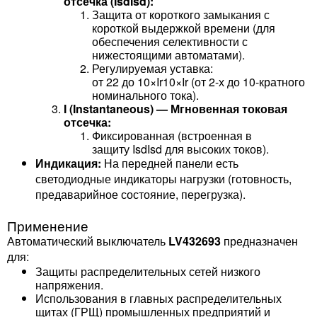
отсечка (IsdIsd​):
Защита от короткого замыкания с
короткой выдержкой времени (для
обеспечения селективности с
нижестоящими автоматами).
Регулируемая уставка:
от 22 до 10×Ir10×Ir​ (от 2-х до 10-кратного
номинального тока).
I (Instantaneous) — Мгновенная токовая
отсечка:
Фиксированная (встроенная в
защиту IsdIsd​ для высоких токов).
Индикация:
На передней панели есть
светодиодные индикаторы нагрузки (готовность,
предаварийное состояние, перегрузка).
Применение
Автоматический выключатель
LV432693
предназначен
для:
Защиты распределительных сетей низкого
напряжения.
Использования в главных распределительных
щитах (ГРЩ) промышленных предприятий и