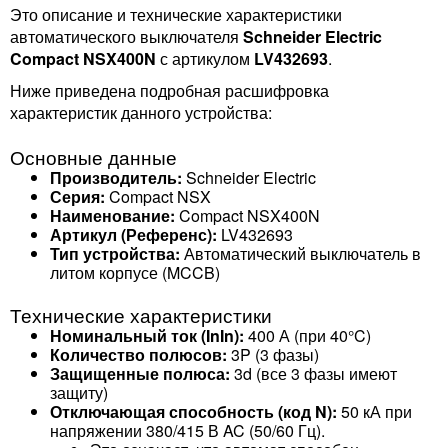
Это описание и технические характеристики
автоматического выключателя
Schneider Electric
Compact NSX400N
с артикулом
LV432693
.
Ниже приведена подробная расшифровка
характеристик данного устройства:
Основные данные
Производитель:
Schneider Electric
Серия:
Compact NSX
Наименование:
Compact NSX400N
Артикул (Референс):
LV432693
Тип устройства:
Автоматический выключатель в
литом корпусе (MCCB)
Технические характеристики
Номинальный ток (InIn​):
400 А (при 40°C)
Количество полюсов:
3P (3 фазы)
Защищенные полюса:
3d (все 3 фазы имеют
защиту)
Отключающая способность (код N):
50 кА при
напряжении 380/415 В AC (50/60 Гц).