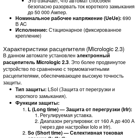
Это означает, что автомат способен
безопасно разорвать ток короткого замыкания
до 50 000 Ампер.
Номинальное рабочее напряжение (UeUe​):
690
В AC
Исполнение:
Стационарное (фиксированное
крепление)
Характеристики расцепителя (Micrologic 2.3)
В данном автомате установлен
электронный
расцепитель Micrologic 2.3
. Это более продвинутое
устройство по сравнению с термомагнитными
расцепителями, обеспечивающее высокую точность
защиты.
Тип защиты:
LSoI (Защита от перегрузки и
короткого замыкания).
Функции защиты:
L (Long time) — Защита от перегрузки (IrIr​):
Регулируемая уставка.
Диапазон регулировки: от 160 А до 400 А
(через две настройки IoIo​ и IrIr​).
So (Short time) — Селективная токовая