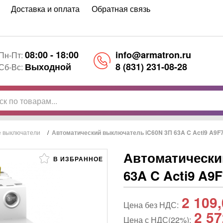
Доставка и оплата
Обратная связь
08:00 - 18:00
info@armatron.ru
Пн-Пт:
Выходной
8 (831) 231-08-28
Сб-Вс:
е выключатели
/
Автоматический выключатель iC60N 3П 63A C Acti9 A9F79
Автоматически
В ИЗБРАННОЕ
63A C Acti9 A9F
2 109
Цена без НДС:
2 57
Цена с НДС(22%):