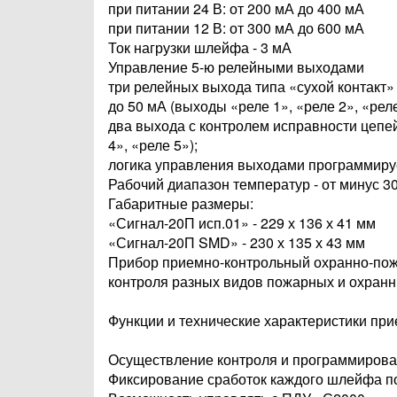
при питании 24 В: от 200 мА до 400 мА
при питании 12 В: от 300 мА до 600 мА
Ток нагрузки шлейфа - 3 мА
Управление 5-ю релейными выходами
три релейных выхода типа «сухой контакт» 
до 50 мА (выходы «реле 1», «реле 2», «реле
два выхода с контролем исправности цепе
4», «реле 5»);
логика управления выходами программиру
Рабочий диапазон температур - от минус 30
Габаритные размеры:
«Сигнал-20П исп.01» - 229 х 136 х 41 мм
«Сигнал-20П SMD» - 230 х 135 х 43 мм
Прибор приемно-контрольный охранно-пож
контроля разных видов пожарных и охранн
Функции и технические характеристики при
Осуществление контроля и программировани
Фиксирование сработок каждого шлейфа п