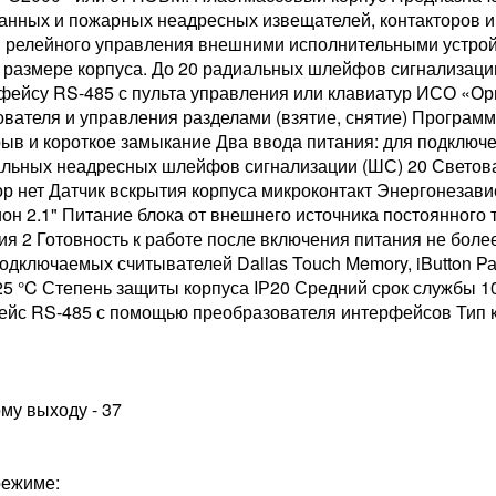
ранных и пожарных неадресных извещателей, контакторов 
 релейного управления внешними исполнительными устрой
 и размере корпуса. До 20 радиальных шлейфов сигнализац
рфейсу RS-485 с пульта управления или клавиатур ИСО «О
вателя и управления разделами (взятие, снятие) Програм
ыв и короткое замыкание Два ввода питания: для подключе
альных неадресных шлейфов сигнализации (ШС) 20 Светов
р нет Датчик вскрытия корпуса микроконтакт Энергонеза
он 2.1" Питание блока от внешнего источника постоянного т
ия 2 Готовность к работе после включения питания не бол
дключаемых считывателей Dallas Touch Memory, iButton Ра
25 °C Степень защиты корпуса IР20 Средний срок службы 
фейс RS-485 с помощью преобразователя интерфейсов Тип 
му выходу - 37
режиме: