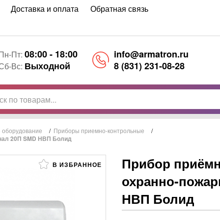
Доставка и оплата
Обратная связь
08:00 - 18:00
info@armatron.ru
Пн-Пт:
Выходной
8 (831) 231-08-28
Сб-Вс:
 оборудование
/
Приборы приемно-контрольные
/
гнал 20П SMD НВП Болид
Прибор приём
В ИЗБРАННОЕ
охранно-пожар
НВП Болид