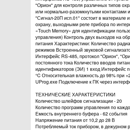
"Орион" для контроля различных типов ох
или нормально-разомкнутыми контактами и
"Сигнал-20П исп.01" состоит в материале
охрану, выходными реле прибора по инте
«Touch Memory» для идентификации пользо
управления) Контроль двух выходов на обр
питания Характеристики: Количество ради
режимов Встроенный звуковой сигнализато
Интерфейс RS-485, протокол "Орион", "Ори
постоянного тока Количество вводов питан
идентификаторов (ЭИ) 1 вход Интерфейс по
°C Относительная влажность до 98% при +
UProg.exe Подключение к ПК через интер
ТЕХНИЧЕСКИЕ ХАРАКТЕРИСТИКИ
Количество шлейфов сигнализации - 20
Количество программ управления по каждо
Емкость внутреннего буфера - 62 события
Напряжение питания от 10,2 до 28 В
Потребляемый ток прибором, в дежурном 