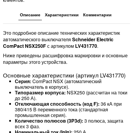
Описание
Характеристики
Комментарии
Это подробное описание технических характеристик
автоматического выключателя
Schneider Electric
ComPact NSX250F
с артикулом
LV431770
.
Ниже приведены расшифровка маркировки и основные
параметры этого устройства.
Основные характеристики (артикул LV431770)
Серия:
ComPact NSX (автоматический
выключатель в корпусе).
Типоразмер корпуса:
NSX250 (рассчитан на токи
до 250 А).
Отключающая способность (код F):
36 кА при
380/415 В переменного тока (стандартная
промышленная серия).
Количество полюсов (3P3d):
3 полюса, защита
всех 3 фаз.
Номинальный ток (InIn​):
250 А.