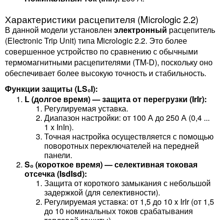
Характеристики расцепителя (Micrologic 2.2)
В данной модели установлен
электронный
расцепитель
(Electronic Trip Unit) типа Micrologic 2.2. Это более
совершенное устройство по сравнению с обычными
термомагнитными расцепителями (TM-D), поскольку оно
обеспечивает более высокую точность и стабильность.
Функции защиты (LS₀I):
L (долгое время) — защита от перегрузки (IrIr​):
Регулируемая уставка.
Диапазон настройки: от 100 А до 250 А (0,4 ...
1 x InIn​).
Точная настройка осуществляется с помощью
поворотных переключателей на передней
панели.
S₀ (короткое время) — селективная токовая
отсечка (IsdIsd​):
Защита от короткого замыкания с небольшой
задержкой (для селективности).
Регулируемая уставка: от 1,5 до 10 x IrIr​ (от 1,5
до 10 номинальных токов срабатывания